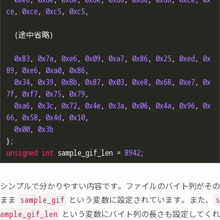
ce
, 
0xce
, 
0xc5
, 
0xc5
,

  (途中省略)

0x83
, 
0x7a
, 
0xe6
, 
0x09
, 
0xa7
, 
0x86
, 
0x25
, 
0xed
, 
0x
89
, 
0xe6
, 
0xa0
, 
0x86
,

0x34
, 
0x39
, 
0x8b
, 
0x87
, 
0x03
, 
0xe8
, 
0x68
, 
0xe7
, 
0x
7f
, 
0xf7
, 
0x75
, 
0x79
,

0xa6
, 
0x3c
, 
0x72
, 
0x4e
, 
0x3a
, 
0x06
, 
0x4a
, 
0x96
, 
0x
66
, 
0x58
, 
0x4d
, 
0x10
,

0x00
, 
0x3b
unsigned
int
 sample_gif_len = 
8942
シンプルで分かりやすい内容です。ファイルのバイト列がその
まま
という変数に設定されています。また
、
sample_gif
という変数にバイト列の長さも設定してく
ample_gif_len