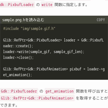
の
関数に指定します。
dk::PixbufLoader
write
sample.png.hを読み込む
#
include
"img/sample.gif.h"
Glib::RefPtr<Gdk::PixbufLoader> loader = Gdk::PixbufL
oader::create();

loader->write(sample_gif, sample_gif_len);

loader->close();

Glib::RefPtr<Gdk::PixbufAnimation> pixbuf = loader->g
の
関数を呼び出す
Gdk::PixbufLoader
get_animation
を取得すること
Glib::RefPtr<Gdk::PixbufAnimation>
できます。