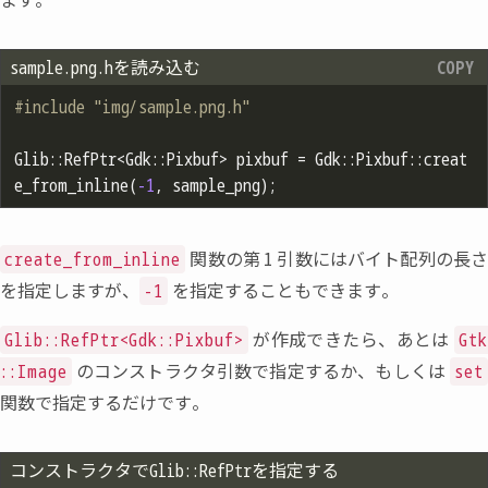
sample.png.hを読み込む
#
include
"img/sample.png.h"
Glib::RefPtr<Gdk::Pixbuf> pixbuf = Gdk::Pixbuf::creat
e_from_inline(
-1
関数の第
1
引数にはバイト配列の長
create_from_inline
を指定しますが
、
を指定することもできます。
-1
が作成できたら
、
あとは
Glib::RefPtr<Gdk::Pixbuf>
Gt
のコンストラクタ引数で指定するか
、
もしくは
::Image
set
関数で指定するだけです。
コンストラクタでGlib::RefPtr
を指定する