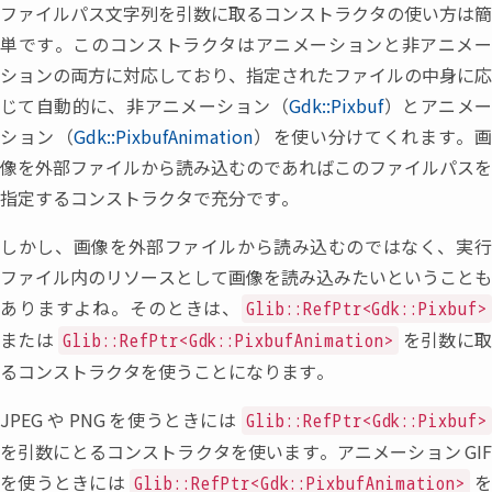
ファイルパス文字列を引数に取るコンストラクタの使い方は簡
単です。このコンストラクタはアニメーションと非アニメー
ションの両方に対応しており
、
指定されたファイルの中身に応
じて自動的に
、
非アニメーション
（
Gdk::Pixbuf
）
とアニメ
ション
（
Gdk::PixbufAnimation
）
を使い分けてくれます。
像を外部ファイルから読み込むのであればこのファイルパスを
指定するコンストラクタで充分です。
しかし
、
画像を外部ファイルから読み込むのではなく
、
実
ファイル内のリソースとして画像を読み込みたいということも
ありますよね。そのときは
、
Glib::RefPtr<Gdk::Pixbuf>
または
を引数に
Glib::RefPtr<Gdk::PixbufAnimation>
るコンストラクタを使うことになります。
JPEG
や
PNG
を使うときには
Glib::RefPtr<Gdk::Pixbuf>
を引数にとるコンストラクタを使います。アニメーション
GI
を使うときには
Glib::RefPtr<Gdk::PixbufAnimation>