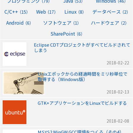
プログラミング
Java
Windows
（79）
（53）
（46）
C/C++
Web
Linux
データベース
（15）
（17）
（8）
（2）
Android
ソフトウェア
ハードウェア
（6）
（1）
（2）
SharePoint
（6）
Eclipse CDTプロジェクトがすべてビルドされて
しまう
2018-02-22
Unixエポックからの経過時間をミリ秒単位で
取得する（Windows版）
2018-02-13
GTK+アプリケーションをLinuxでビルドする
2018-02-08
MSYS2 MinGW GCC環境をつくる（その4）