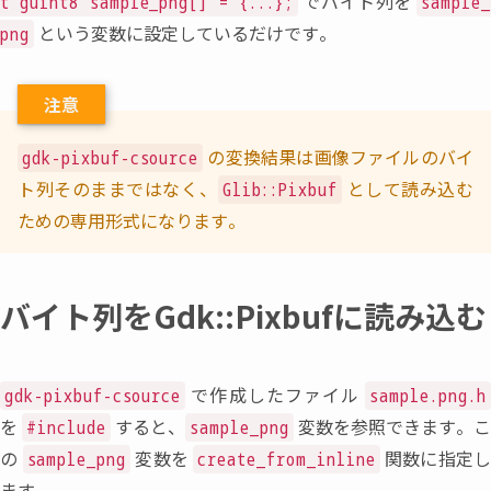
でバイト列を
t guint8 sample_png[] = {...};
sample_
という変数に設定しているだけです。
png
注意
の変換結果は画像ファイルのバイ
gdk-pixbuf-csource
ト列そのままではなく
、
として読み込む
Glib::Pixbuf
ための専用形式になります。
バイト列をGdk::Pixbufに読み込む
で作成したファイル
gdk-pixbuf-csource
sample.png.h
を
すると
、
変数を参照できます。
#include
sample_png
の
変数を
関数に指定
sample_png
create_from_inline
ます。