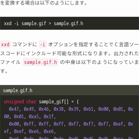
を変換する場合は以下のようにします。
コマンドに
オプションを指定することで
C
言語ソ
xxd
-i
スコードにインクルード可能な形式になります。出力された
ファイル
の中身は以下のようになってい
sample.gif.h
す。
sample.gif.h
unsigned
char
 sample_gif[] = {

0x47
, 
0x49
, 
0x46
, 
0x38
, 
0x39
, 
0x61
, 
0x00
, 
0x01
, 
0x
00
, 
0x01
, 
0xa5
, 
0x1f
,

0x00
, 
0xff
, 
0xff
, 
0xff
, 
0xf7
, 
0xf7
, 
0xf7
, 
0xef
, 
0x
ef
, 
0xef
, 
0xe6
, 
0xe6
,

0xe6
, 
0xde
, 
0xde
, 
0xde
, 
0xd6
, 
0xd6
, 
0xd6
, 
0xce
, 
0x