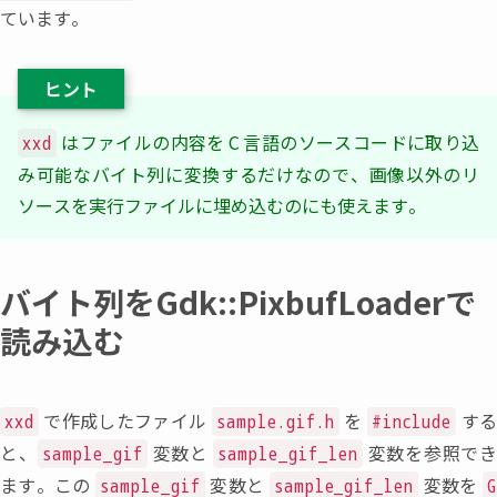
ています。
ヒント
はファイルの内容を
C
言語のソースコードに取り込
xxd
み可能なバイト列に変換するだけなので
、
画像以外のリ
ソースを実行ファイルに埋め込むのにも使えます。
バイト列をGdk::PixbufLoaderで
読み込む
で作成したファイル
を
す
xxd
sample.gif.h
#include
と
、
変数と
変数を参照で
sample_gif
sample_gif_len
ます。この
変数と
変数を
sample_gif
sample_gif_len