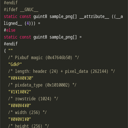
#
endif
#
ifdef
 __GNUC__
static
const
 guint8 sample_png[] __attribute__ ((__a
ligned__ (
4
))) = 

#
else
static
const
 guint8 sample_png[] = 

#endif

{ 
""
/* Pixbuf magic (0x47646b50) */
"GdkP"
/* length: header (24) + pixel_data (262144) */
"¥0¥4¥0¥30"
/* pixdata_type (0x1010002) */
"¥1¥1¥0¥2"
/* rowstride (1024) */
"¥0¥0¥4¥0"
/* width (256) */
"¥0¥0¥1¥0"
/* height (256) */