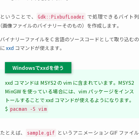
ということで
、
で処理できるバイト
Gdk::PixbufLoader
（
画像ファイルのバイナリーそのもの
）
を作成します。
バイナリーファイルを
C
言語のソースコードとして取り込むの
に
xxd
コマンドが使えます。
Windowsでxxdを使う
xxd
コマンドは
MSYS2
の
vim
に含まれています。MSYS2
MinGW
を使っている場合には
、
vim
パッケージをインス
トールすることで
xxd
コマンドが使えるようになります。
$
pacman -S vim
たとえば
、
というアニメーション
GIF
ファイ
sample.gif