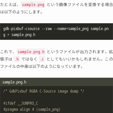
たとえば
、
という画像ファイルを変換する場
sample.png
は以下のようにします。
gdk-pixbuf-csource --raw --name=sample_png sample.pn
これで
、
というファイルが出力されます。
sample.png.h
張子は
ではなく
としてもいいかもしれません。こ
.h
.c
ファイルの中身は以下のようになっています。
sample.png.h
/* GdkPixbuf RGBA C-Source image dump */
#
ifdef
 __SUNPRO_C
#
pragma
 align 4 (sample_png)