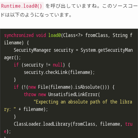
を呼び出していますね。このソースコ
Runtime.load0()
ドは以下のようになっています。
synchronized
void
load0
(Class<?> fromClass, String f
ilename)
{

	SecurityManager security = System.getSecurityMan
ager();

if
 (security != 
null
) {

		security.checkLink(filename);

	}

if
 (!(
new
 File(filename).isAbsolute())) {

throw
new
 UnsatisfiedLinkError(

"Expecting an absolute path of the libra
ry: "
 + filename);

	}

	ClassLoader.loadLibrary(fromClass, filename, 
tru
e
);
