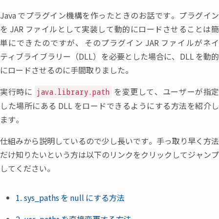
Java
でプラグイン機構を作ったときのお話です。プラグイ
を
JAR
ファイルとして実装して動的にロードさせることは
単にできたのですが
、
そのプラグイン
JAR
ファイルがネ
ティブライブラリー
（
DLL
）
を必要とした場合に
、
DLL
を動
にロードさせるのに手間取りました。
実行時に
を変更して
、
ユーザーが指
java.library.path
した場所にある
DLL
をロードできるようにする方法を紹介し
ます。
仕組みから説明しているので少し長いです。手っ取り早く方法
だけ知りたいという方は以下のリンクをクリックしてジャンプ
してください。
1. sys_paths
を
null
にする方法