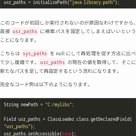
usr_paths = initializePath(
"java.library.path"
このコードが初回しか実行されないのが原因なわけですから
、
直接
に検索パスを設定してしまえばいいとい
usr_paths
ことになります。
こちらは
を
null
にして再処理を促す方法に比
sys_paths
て少し複雑です。
の現在の値を取得して
、
そこ
usr_paths
新たなパスを足して再設定するという流れになります。
完全なコード例は以下のようになります。
String newPath = 
"C:/mylibs"
;

Field usr_paths = ClassLoader.class.getDeclaredField(
"usr_paths"
);

usr_paths.setAccessible(
true
);
