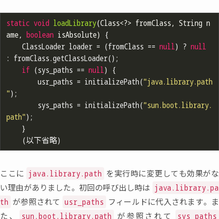
static
void
loadLibrary
(Class<?> fromClass, String n
ame, 
boolean
 isAbsolute)
{

	ClassLoader loader = (fromClass == 
null
) ? 
null
: fromClass.getClassLoader();

if
 (sys_paths == 
null
) {

		usr_paths = initializePath(
"java.library.path
"
);

		sys_paths = initializePath(
"sun.boot.library.
path"
);

	}

ここに
を実行時に変更しても効果が
java.library.path
い理由がありました。初回の呼び出し時は
java.library.p
が参照されて
フィールドに代入されます。
th
usr_paths
た
、
が参照されて
sun.boot.library.path
sys_paths