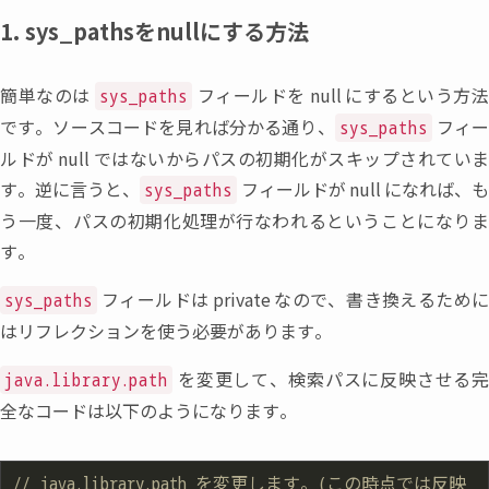
1. sys_pathsをnullにする方法
簡単なのは
フィールドを
null
にするという方
sys_paths
です。ソースコードを見れば分かる通り
、
フィ
sys_paths
ルドが
null
ではないからパスの初期化がスキップされていま
す。逆に言うと
、
フィールドが
null
になれば
、
sys_paths
う一度
、
パスの初期化処理が行なわれるということになり
す。
フィールドは
private
なので
、
書き換えるため
sys_paths
はリフレクションを使う必要があります。
を変更して
、
検索パスに反映させる
java.library.path
全なコードは以下のようになります。
// java.library.path を変更します。(この時点では反映