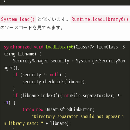
と似ています。
System.load()
Runtime.loadLibrary0()
のソースコードを見てみます。
synchronized
void
loadLibrary0
(Class<?> fromClass, S
tring libname)
{

	SecurityManager security = System.getSecurityMan
ager();

if
 (security != 
null
) {

		security.checkLink(libname);

	}

if
 (libname.indexOf((
int
)File.separatorChar) != 
-
1
) {

throw
new
 UnsatisfiedLinkError(

"Directory separator should not appear i
n library name: "
 + libname);
