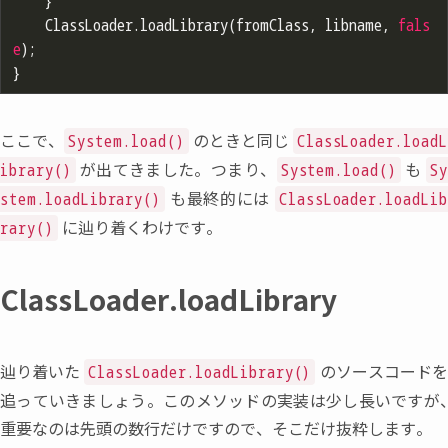
	}

	ClassLoader.loadLibrary(fromClass, libname, 
fals
e
);

ここで
、
のときと同じ
System.load()
ClassLoader.load
が出てきました。つまり
、
も
ibrary()
System.load()
S
も最終的には
stem.loadLibrary()
ClassLoader.loadLi
に辿り着くわけです。
rary()
ClassLoader.loadLibrary
辿り着いた
のソースコード
ClassLoader.loadLibrary()
追っていきましょう。このメソッドの実装は少し長いですが
、
重要なのは先頭の数行だけですので
、
そこだけ抜粋します。