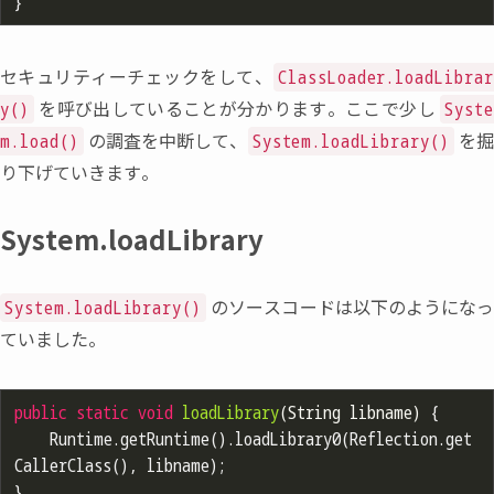
セキュリティーチェックをして
、
ClassLoader.loadLibra
を呼び出していることが分かります。ここで少し
y()
Syst
の調査を中断して
、
を
m.load()
System.loadLibrary()
り下げていきます。
System.loadLibrary
のソースコードは以下のようにな
System.loadLibrary()
ていました。
public
static
void
loadLibrary
(String libname)
{

	Runtime.getRuntime().loadLibrary0(Reflection.get
CallerClass(), libname);
