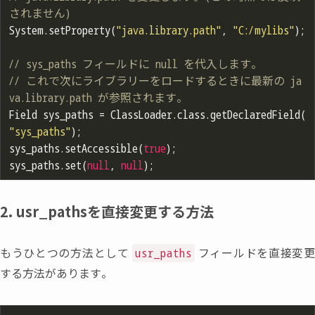
されません)
System.setProperty(
"java.library.path"
, 
"C:/mylibs"
);

// sys_paths フィールドに null を代入します。
// これで次にライブラリーをロードするときに最新の ja
va.library.path が参照されます。
Field sys_paths = ClassLoader.class.getDeclaredField(
"sys_paths"
);

sys_paths.setAccessible(
true
);

sys_paths.set(
null
, 
null
2. usr_pathsを直接変更する方法
もうひとつの方法として
フィールドを直接変
usr_paths
する方法があります。